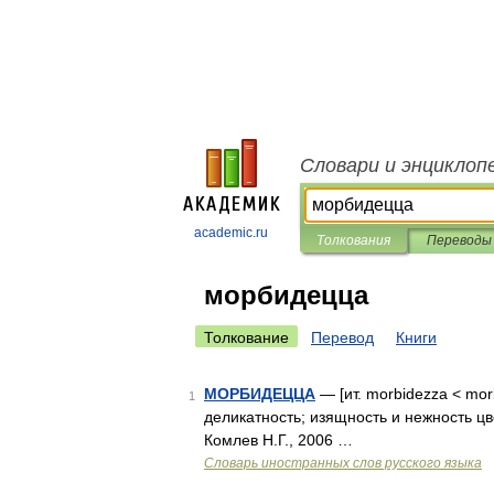
Словари и энциклоп
academic.ru
Толкования
Переводы
морбидецца
Толкование
Перевод
Книги
МОРБИДЕЦЦА
— [ит. morbidezza < mor
1
деликатность; изящность и нежность ц
Комлев Н.Г., 2006 …
Словарь иностранных слов русского языка