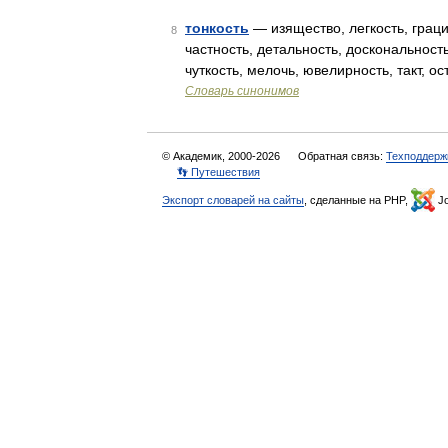
тонкость
— изящество, легкость, граци
8
частность, детальность, доскональност
чуткость, мелочь, ювелирность, такт, 
Словарь синонимов
© Академик, 2000-2026
Обратная связь:
Техподдерж
👣 Путешествия
Экспорт словарей на сайты
, сделанные на PHP,
Jo