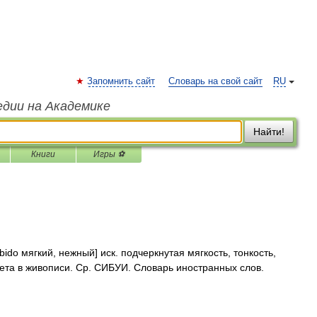
Запомнить сайт
Словарь на свой сайт
RU
едии на Академике
Найти!
Книги
Игры ⚽
bido мягкий, нежный] иск. подчеркнутая мягкость, тонкость,
вета в живописи. Ср. СИБУИ. Словарь иностранных слов.