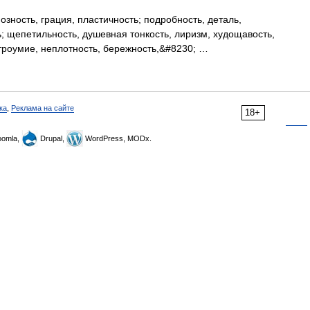
озность, грация, пластичность; подробность, деталь,
ь; щепетильность, душевная тонкость, лиризм, худощавость,
остроумие, неплотность, бережность,&#8230; …
ка
,
Реклама на сайте
18+
omla,
Drupal,
WordPress, MODx.