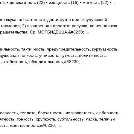
 5 • деликатность (22) • изящность (16) • мягкость (52) • …
го вкуса, элегантности, достигнутое при скрупулезной
и гармония; 2) изощренная простота рисунка, лишенная как
 украшательства. Ср. МОРБИДЕЦЦА.&#8230; …
тильность, тактичность, предупредительность, куртуазность,
душевная тонкость, учтивость, чуткость, политичность,
ть, любезность, обходительность,&#8230; …
сладость, теплота, бархатность, шелковистость, любовность,
тность, тонкость, хрупкость, субтильность, ласка, телячьи
ость, женственность,&#8230; …