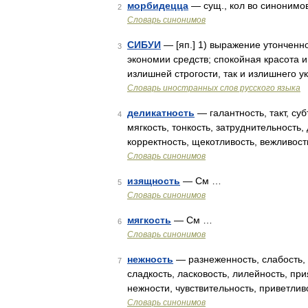
морбидецца
— сущ., кол во синонимов:
2
Словарь синонимов
СИБУИ
— [яп.] 1) выражение утонченно
3
экономии средств; спокойная красота 
излишней строгости, так и излишнего
Словарь иностранных слов русского языка
деликатность
— галантность, такт, суб
4
мягкость, тонкость, затруднительность, 
корректность, щекотливость, вежливос
Словарь синонимов
изящность
— См …
5
Словарь синонимов
мягкость
— См …
6
Словарь синонимов
нежность
— разнеженность, слабость, 
7
сладкость, ласковость, лилейность, прия
нежности, чувствительность, приветлив
Словарь синонимов